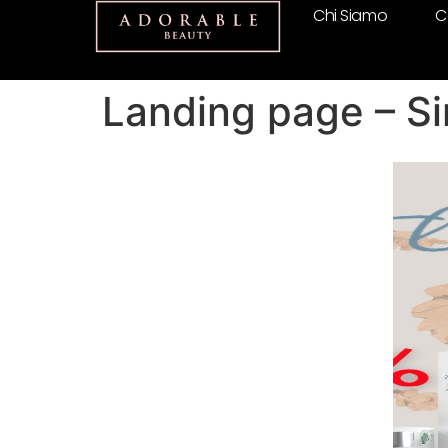
Chi Siamo
C
Landing page – S