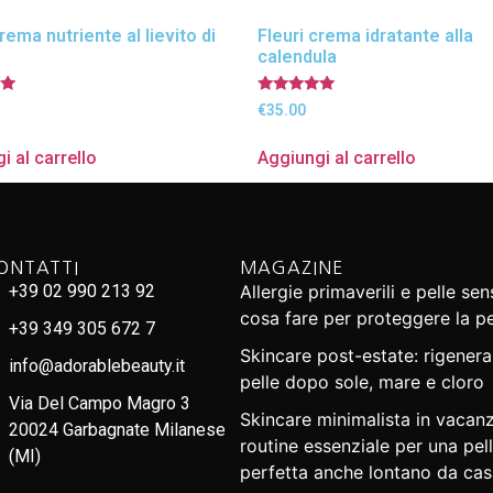
rema nutriente al lievito di
Fleuri crema idratante alla
calendula
Valutato
€
35.00
5.00
su 5
i al carrello
Aggiungi al carrello
ONTATTI
MAGAZINE
+39 02 990 213 92
Allergie primaverili e pelle sens
cosa fare per proteggere la pe
+39 349 305 672 7
Skincare post-estate: rigenera
info@adorablebeauty.it
pelle dopo sole, mare e cloro
Via Del Campo Magro 3
Skincare minimalista in vacanz
20024 Garbagnate Milanese
routine essenziale per una pel
(MI)
perfetta anche lontano da cas