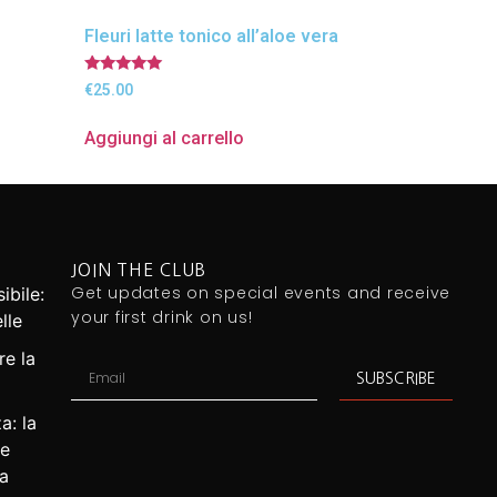
Fleuri latte tonico all’aloe vera
Valutato
€
25.00
4.83
su 5
Aggiungi al carrello
JOIN THE CLUB
Get updates on special events and receive
ibile:
your first drink on us!
lle
re la
SUBSCRIBE
a: la
le
a